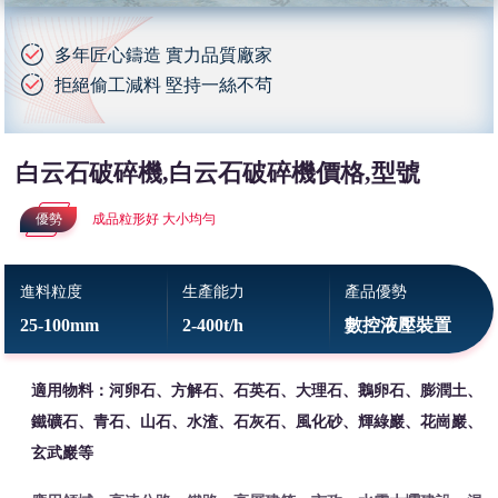
多年匠心鑄造 實力品質廠家
拒絕偷工減料 堅持一絲不茍
白云石破碎機,白云石破碎機價格,型號
優勢
成品粒形好 大小均勻
進料粒度
生產能力
產品優勢
25-100mm
2-400t/h
數控液壓裝置
適用物料：河卵石、方解石、石英石、大理石、鵝卵石、膨潤土、
鐵礦石、青石、山石、水渣、石灰石、風化砂、輝綠巖、花崗巖、
玄武巖等