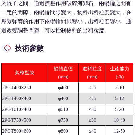
入輥子之間，通過擠壓作用破碎河卵石，兩輥輪之間有
一定的間隙，兩輥輪間隙變大，物料出料粒度變大，在
壓緊彈簧的作用下兩輥輪間隙變小，出料粒度變小。通
過改變調整間隙，可以控制物料的出料粒度。
技術參數
輥體直徑
進料粒度
生產能力
規格型號
(mm)
(mm)
(t/h)
2PGT400×250
φ400
≤25
2-10
2PGT400×400
φ400
≤25
5-12
2PGT610×400
φ610
≤30
5-20
2PGT750×500
φ750
≤30
10-40
2PGT800×600
φ800
≤40
12-50