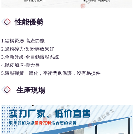
性能優勢
1.結構緊湊·高產節能
2.過粉碎力低·粉碎效果好
3.全新升級·全自動液壓系統
4.輥皮加厚·壽命長
5.液壓彈簧一體化，平衡閃退保護，沒有易損件
生產現場