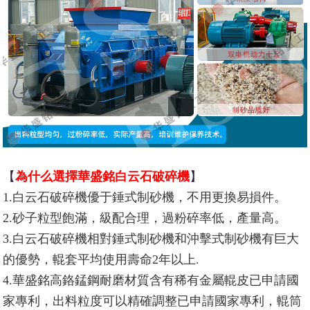
【
為什么選擇華盛銘白云石破碎機
】
1.白云石破碎機優于錘式制砂機，不用更換易損件。
2.砂子粒型飽滿，級配合理，過粉碎率低，產量高。
3.白云石破碎機相對錘式制砂機和沖擊式制砂機有巨大
的優勢，輥套平均使用壽命2年以上.
4.華盛銘高鉻錳鋼耐磨材質含有稀有金屬輥皮已申請國
家專利，出料粒度可以精確調整已申請國家專利，輥筒