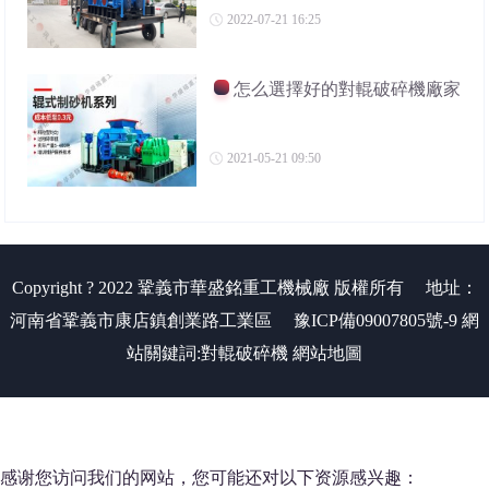
2022-07-21 16:25
怎么選擇好的對輥破碎機廠家
2021-05-21 09:50
Copyright ? 2022 鞏義市華盛銘重工機械廠 版權所有
地址：
河南省鞏義市康店鎮創業路工業區
豫ICP備09007805號-9
網
站關鍵詞:
對輥破碎機
網站地圖
感谢您访问我们的网站，您可能还对以下资源感兴趣：